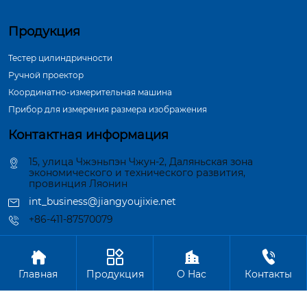
Продукция
Тестер цилиндричности
Ручной проектор
Координатно-измерительная машина
Прибор для измерения размера изображения
Контактная информация
15, улица Чжэньпэн Чжун-2, Даляньская зона
экономического и технического развития,
провинция Ляонин
int_business@jiangyoujixie.net
+86-411-87570079




Авторское право©ООО Далянь Синьцзиян Индустрия
Главная
Продукция
О Hас
Контакты