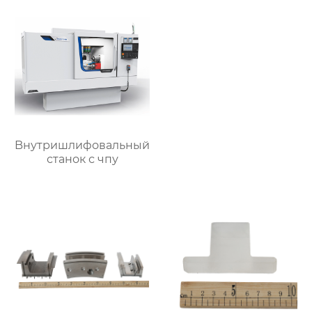
Bнутришлифовальный
станок с чпу