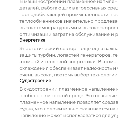
В машиностроении
плазменное напылен
деталей, работающих в агрессивных сред
горнодобывающей промышленности, нефте
теплообменников значительно продлевае
высокотемпературными и высокоскоростны
оптимизации затрат на обслуживание и 
Энергетика
Энергетический сектор – еще одна важна
защиты турбин, лопастей генераторов, т
атомной и тепловой энергетики. В атом
охлаждения обеспечивает надежность и б
очень высоки, поэтому выбор технологи
Судостроение
В судостроении плазменное напыление ис
особенно в морской среде. Это позволяет
плазменное напыление позволяет создав
судна, что положительно сказывается на
напыление может использоваться для ул