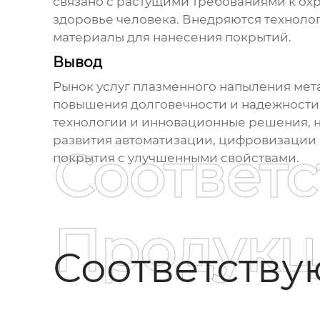
связано с растущими требованиями к ох
здоровье человека. Внедряются техноло
материалы для нанесения покрытий.
Вывод
Рынок услуг
плазменного напыления мет
повышения долговечности и надежности
технологии и инновационные решения, 
развития автоматизации, цифровизации и
Соответ
покрытия с улучшенными свойствами.
Продукц
Соответств