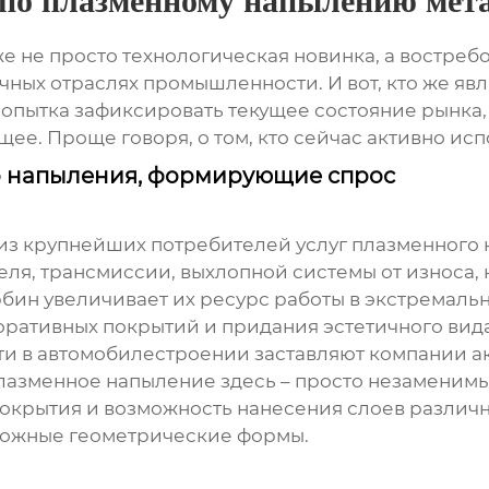
 по плазменному напылению мет
е не просто технологическая новинка, а востреб
ых отраслях промышленности. И вот, кто же яв
– попытка зафиксировать текущее состояние рынка
щее. Проще говоря, о том, кто сейчас активно ис
о напыления, формирующие спрос
из крупнейших потребителей услуг
плазменного 
еля, трансмиссии, выхлопной системы от износа,
ин увеличивает их ресурс работы в экстремальн
ративных покрытий и придания эстетичного вида
ти в автомобилестроении заставляют компании а
плазменное напыление здесь – просто незаменим
покрытия и возможность нанесения слоев различн
ложные геометрические формы.