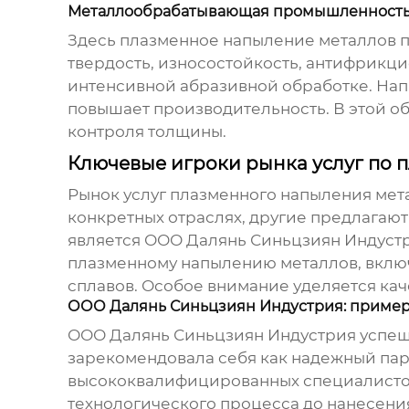
Металлообрабатывающая промышленност
Здесь
плазменное напыление металлов
п
твердость, износостойкость, антифрикцио
интенсивной абразивной обработке. Нап
повышает производительность. В этой о
контроля толщины.
Ключевые игроки рынка услуг по
Рынок услуг
плазменного напыления мет
конкретных отраслях, другие предлагают
является ООО Далянь Синьцзиян Индустрия
плазменному напылению металлов, включа
сплавов. Особое внимание уделяется ка
ООО Далянь Синьцзиян Индустрия: приме
ООО Далянь Синьцзиян Индустрия успеш
зарекомендовала себя как надежный пар
высококвалифицированных специалистов.
технологического процесса до нанесени