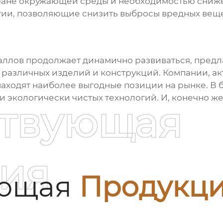
ране окружающей среды и необходимостью сниже
гии, позволяющие снизить выбросы вредных веще
аллов
продолжает динамично развиваться, предл
 различных изделий и конструкций. Компании, а
находят наиболее выгодные позиции на рынке. В
 экологически чистых технологий. И, конечно же
ствующая
ия
ующая
Продукц