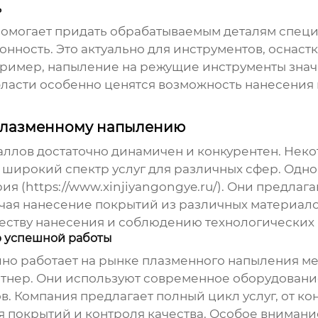
ь
омогает придать обрабатываемым деталям спец
нность. Это актуально для инструментов, оснаст
ример, напыление на режущие инструменты знач
бласти особенно ценятся возможность нанесения 
 плазменному напылению
аллов
достаточно динамичен и конкурентен. Нек
 широкий спектр услуг для различных сфер. Одн
 (https://www.xinjiyangongye.ru/). Они предлаг
я нанесение покрытий из различных материалов (с
честву нанесения и соблюдению технологических
р успешной работы
но работает на рынке
плазменного напыления ме
тнер. Они используют современное оборудование
 Компания предлагает полный цикл услуг, от ко
я покрытий и контроля качества. Особое внимани